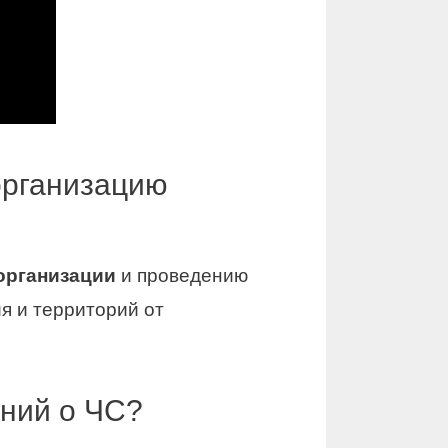
организацию
организации
и проведению
ия и территорий от
ний о ЧС?