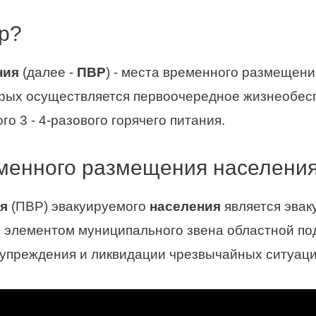
вр?
ния
(далее -
ПВР
) - места временного размещени
орых осуществляется первоочередное жизнеобесп
о 3 - 4-разового горячего питания.
еменного размещения населени
я
(ПВР) эвакуируемого
населения
является эва
и элементом муниципального звена областной п
упреждения и ликвидации чрезвычайных ситуаци