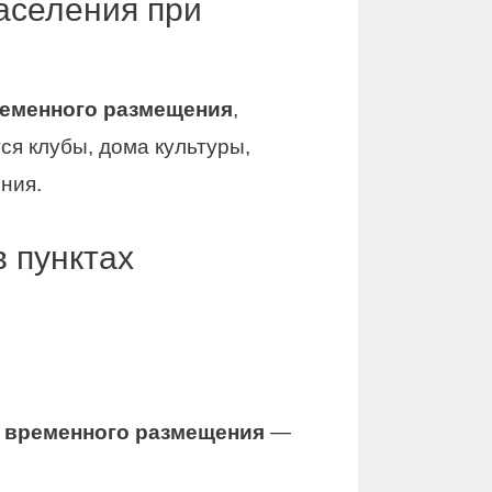
аселения при
ременного размещения
,
ся клубы, дома культуры,
ния.
 пунктах
х временного размещения
—