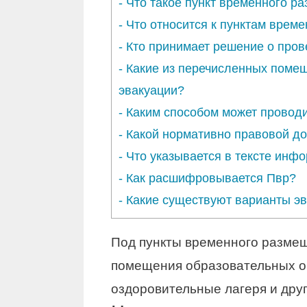
-
Что такое пункт временного р
-
Что относится к пунктам врем
-
Кто принимает решение о пров
-
Какие из перечисленных помещ
эвакуации?
-
Каким способом может проводи
-
Какой нормативно правовой до
-
Что указывается в тексте ин
-
Как расшифровывается Пвр?
-
Какие существуют варианты эв
Под пункты временного размещ
помещения образовательных ор
оздоровительные лагеря и дру