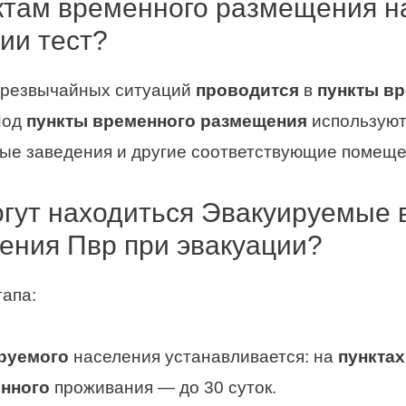
нктам временного размещения н
ии тест?
чрезвычайных ситуаций
проводится
в
пункты в
Под
пункты временного размещения
используют
ые заведения и другие соответствующие помеще
гут находиться Эвакуируемые в
ения Пвр при эвакуации?
тапа:
руемого
населения устанавливается: на
пункта
енного
проживания — до 30 суток.