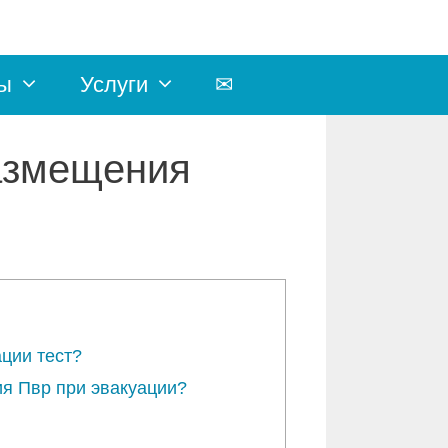
ы
Услуги
✉
размещения
ции тест?
я Пвр при эвакуации?