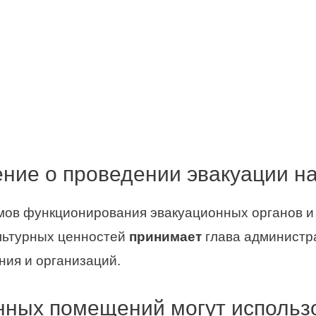
ние о проведении эвакуации н
мов функционирования эвакуационных органов 
льтурных ценностей
принимает
глава администра
ния и организаций.
нных помещений могут использо