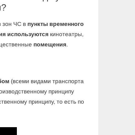
и?
 зон ЧС в
пункты временного
ия используются
кинотеатры,
общественные
помещения
.
бом
(всеми видами транспорта
роизводственному принципу
твенному принципу, то есть по