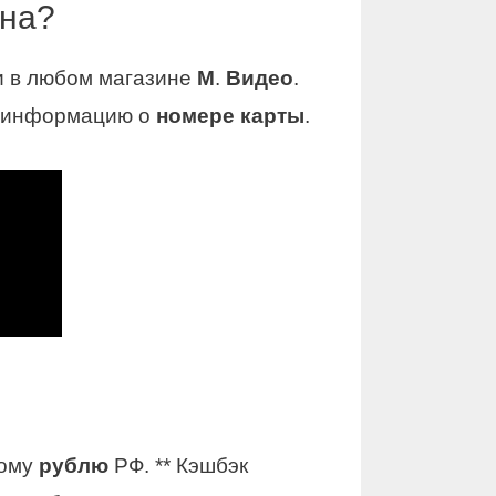
она?
и в любом магазине
М
.
Видео
.
ь информацию о
номере карты
.
ому
рублю
РФ. ** Кэшбэк