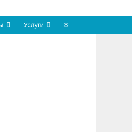
ы
Услуги
✉