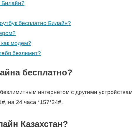
н Билайн?
ноутбук бесплатно Билайн?
тером?
 как модем?
тебя безлимит?
лайна бесплатно?
безлимитным интернетом с другими устройствами
#, на 24 часа *157*24#.
лайн Казахстан?