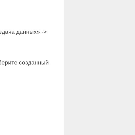
редача данных» ->
ыберите созданный