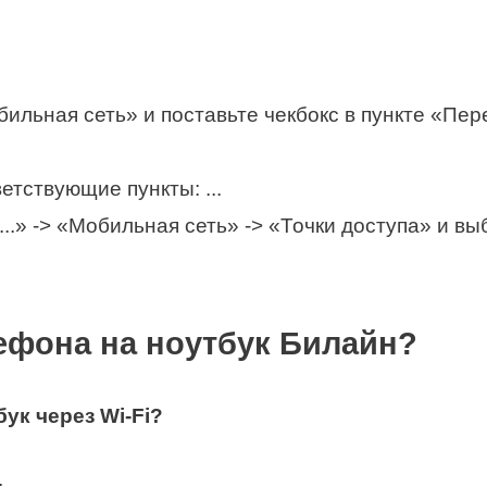
обильная сеть» и поставьте чекбокс в пункте «Пе
тствующие пункты: ...
..» -> «Мобильная сеть» -> «Точки доступа» и в
лефона на ноутбук Билайн?
бук
через Wi-Fi?