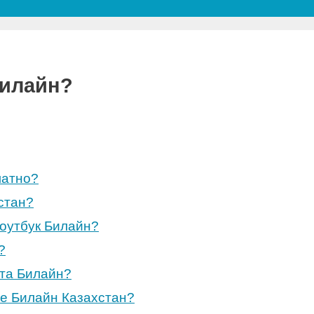
Билайн?
латно?
стан?
ноутбук Билайн?
?
ета Билайн?
е Билайн Казахстан?