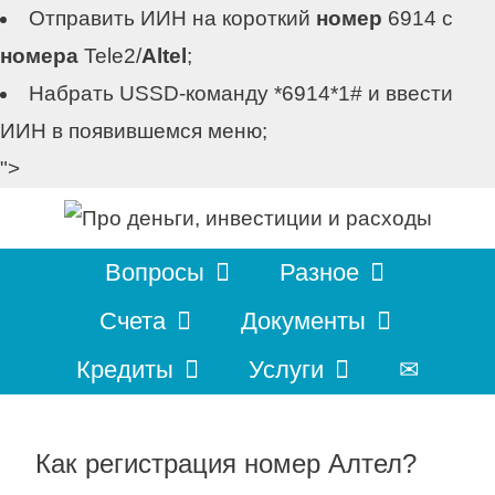
Отправить ИИН на короткий
номер
6914 с
номера
Tele2/
Altel
;
Набрать USSD-команду *6914*1# и ввести
ИИН в появившемся меню;
">
Перейти
к
содержимому
Вопросы
Разное
Счета
Документы
Кредиты
Услуги
✉
Как регистрация номер Алтел?