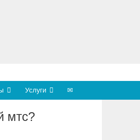
ы
Услуги
✉
й мтс?