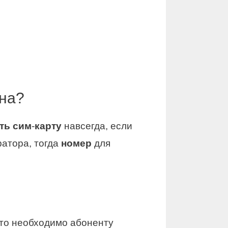
она?
ть сим
-
карту
навсегда, если
атора, тогда
номер
для
сто необходимо абоненту