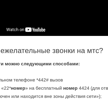
нежелательные звонки на мтс?
ги можно следующими способами:
льном телефоне *442# вызов
 «22*
номер
» на бесплатный
номер
4424 (для от
чен или находится вне зоны действия сети»);