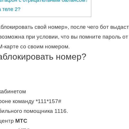
Мегафон с отрицательным балансом?
а теле 2?
аблокировать свой номер», после чего бот выдас
возможна при условии, что вы помните пароль от
IM-карте со своим номером.
заблокировать номер?
кабинетом
фоне команду *111*157#
бильного помощника 1116.
 центр
МТС