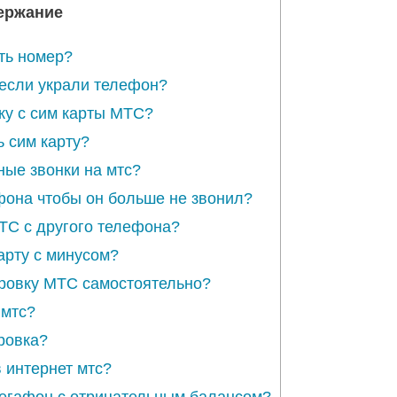
ержание
ать номер?
 если украли телефон?
ку с сим карты МТС?
ь сим карту?
ные звонки на мтс?
фона чтобы он больше не звонил?
МТС с другого телефона?
арту с минусом?
ировку МТС самостоятельно?
 мтс?
ровка?
в интернет мтс?