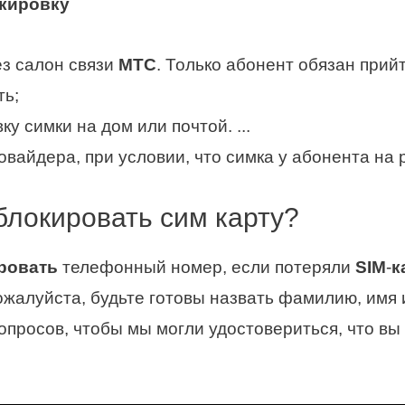
кировку
ез салон связи
МТС
. Только абонент обязан прий
ть;
ку симки на дом или почтой. ...
ровайдера, при условии, что симка у абонента на 
блокировать сим карту?
ровать
телефонный номер, если потеряли
SIM
-
к
ожалуйста, будьте готовы назвать фамилию, имя 
вопросов, чтобы мы могли удостовериться, что в