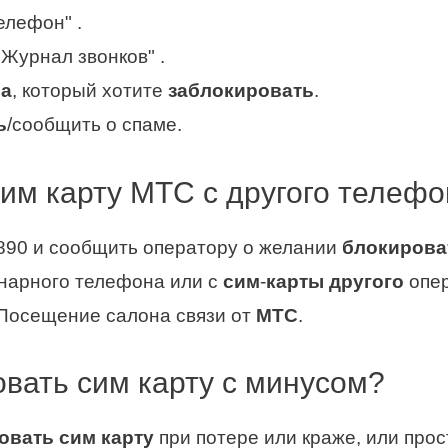
елефон" .
"Журнал звонков" .
ра
, который хотите
заблокировать
.
ь
/сообщить о спаме.
сим карту МТС с другого телеф
890 и сообщить оператору о желании
блокирова
онарного телефона или с
сим
-
карты другого
опер
 Посещение салона связи от
МТС
.
вать сим карту с минусом?
овать сим карту
при потере или краже, или про