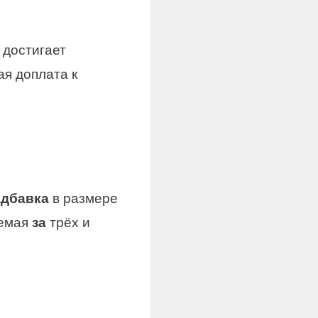
 достигает
ая доплата к
адбавка
в размере
аемая
за
трёх и