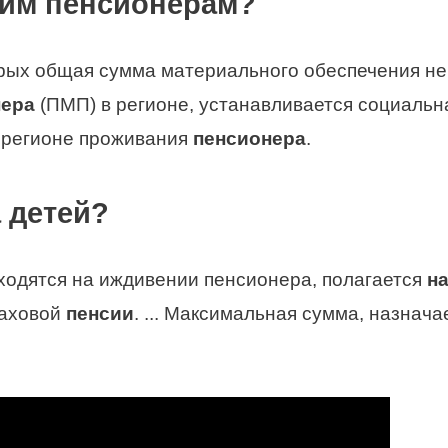
щим пенсионерам?
орых общая сумма материального обеспечения не
нера
(ПМП) в регионе, устанавливается социальн
 регионе проживания
пенсионера
.
а детей?
аходятся на иждивении пенсионера, полагается
н
раховой
пенсии
. ... Максимальная сумма, назнач