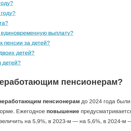
году?
 году?
та?
т единовременную выплату?
к пенсии за детей?
 двоих детей?
я детей?
неработающим пенсионерам?
 неработающим пенсионерам
до 2024 года были
форме. Ежегодное
повышение
предусматривается
еличить на 5,9%, в 2023-м — на 5,6%, в 2024-м 