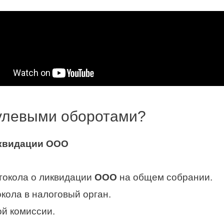
нулевыми оборотами?
иквидации
ООО
токола о ликвидации
ООО
на общем собрании.
кола в налоговый орган.
й комиссии.