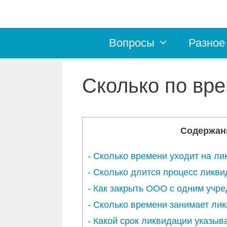
Перейти
к
Вопросы
Разное
содержимому
Сколько по вр
Содержан
-
Сколько времени уходит на л
-
Сколько длится процесс ликв
-
Как закрыть ООО с одним учр
-
Сколько времени занимает ли
-
Какой срок ликвидации указыв