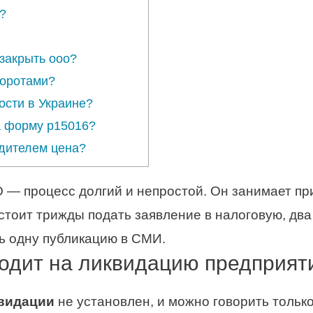
?
закрыть ооо?
боротами?
ости в Украине?
а форму р15016?
едителем цена?
— процесс долгий и непростой. Он занимает пр
дстоит трижды подать заявление в налоговую, два
ть одну публикацию в СМИ.
одит на ликвидацию предприят
видации
не установлен, и можно говорить тольк