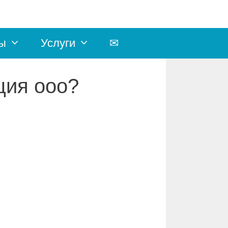
ы
Услуги
✉
ция ооо?