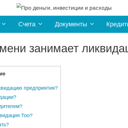
Счета
Документы
Кредит
емени занимает ликвида
ие
иквидацию предприятия?
идации?
едителем?
квидация Тоо?
ать?