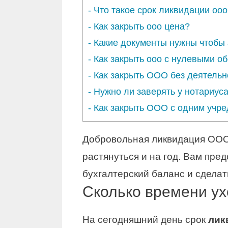
-
Что такое срок ликвидации ооо
-
Как закрыть ооо цена?
-
Какие документы нужны чтобы 
-
Как закрыть ооо с нулевыми о
-
Как закрыть ООО без деятельн
-
Нужно ли заверять у нотариус
-
Как закрыть ООО с одним учр
Добровольная ликвидация ООО 
растянуться и на год. Вам пре
бухгалтерский баланс и сдела
Сколько времени ух
На сегодняшний день срок
лик