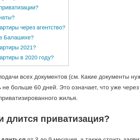
 приватизации?
наты?
артиры через агентство?
 в Балашихе?
вартиры 2021?
артиры в 2020 году?
а подачи всех документов (см. Какие документы н
не больше 60 дней. Это означает, что уже через
 приватизированного жилья.
и длится приватизация?
т
длиться
от 3 до 9 месяцев, а также стоить заяви