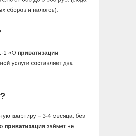
х сборов и налогов).
?
1‑1 «О
приватизации
ой услуги составляет два
я?
ю квартиру – 3-4 месяца, без
то
приватизация
займет не