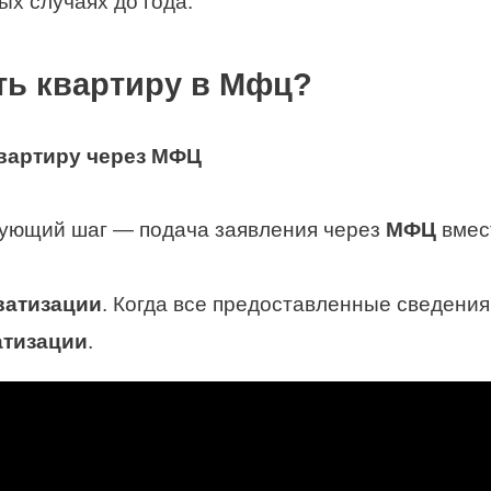
ых случаях до года.
ть квартиру в Мфц?
вартиру через МФЦ
дующий шаг — подача заявления через
МФЦ
вмес
ватизации
. Когда все предоставленные сведения
атизации
.