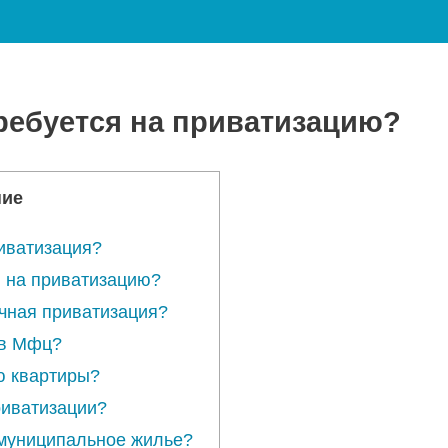
ребуется на приватизацию?
ние
иватизация?
ы на приватизацию?
чная приватизация?
 в Мфц?
ю квартиры?
риватизации?
 муниципальное жилье?