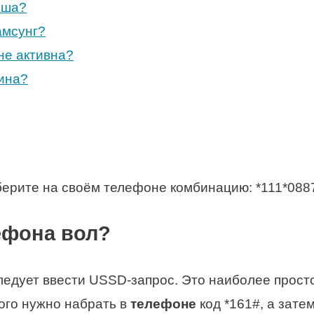
ьша?
амсунг?
не активна?
аина?
ерите на своём телефоне комбинацию: *111*088
ефона вол?
следует ввести USSD-запрос. Это наиболее прос
ого нужно набрать в
телефоне
код *161#, а зате