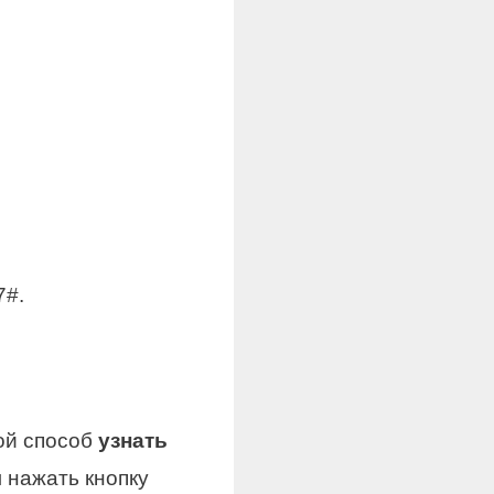
7#.
той способ
узнать
м нажать кнопку