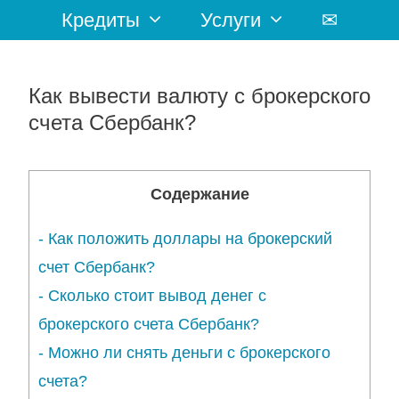
Кредиты
Услуги
✉
Как вывести валюту с брокерского
счета Сбербанк?
Содержание
-
Как положить доллары на брокерский
счет Сбербанк?
-
Сколько стоит вывод денег с
брокерского счета Сбербанк?
-
Можно ли снять деньги с брокерского
счета?