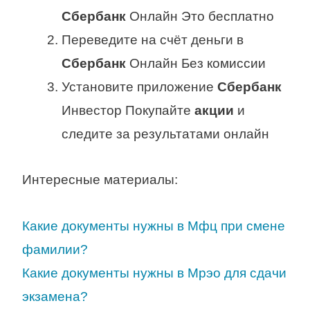
Сбербанк
Онлайн​ Это бесплатно
Переведите на счёт деньги в
Сбербанк
Онлайн Без комиссии
Установите приложение ​
Сбербанк
Инвестор​ ​Покупайте
акции
и
следите за результатами онлайн​
Интересные материалы:
Какие документы нужны в Мфц при смене
фамилии?
Какие документы нужны в Мрэо для сдачи
экзамена?