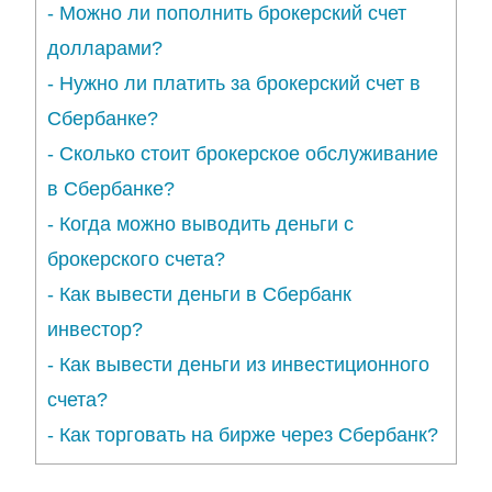
-
Можно ли пополнить брокерский счет
долларами?
-
Нужно ли платить за брокерский счет в
Сбербанке?
-
Сколько стоит брокерское обслуживание
в Сбербанке?
-
Когда можно выводить деньги с
брокерского счета?
-
Как вывести деньги в Сбербанк
инвестор?
-
Как вывести деньги из инвестиционного
счета?
-
Как торговать на бирже через Сбербанк?