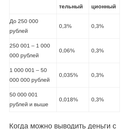
тельный
ционный
До 250 000
0,3%
0,3%
рублей
250 001 – 1 000
0,06%
0,3%
000 рублей
1 000 001 – 50
0,035%
0,3%
000 000 рублей
50 000 001
0,018%
0,3%
рублей и выше
Когда можно выводить деньги с