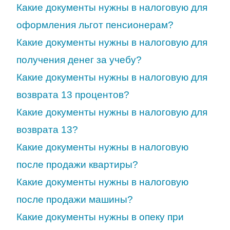
Какие документы нужны в налоговую для
оформления льгот пенсионерам?
Какие документы нужны в налоговую для
получения денег за учебу?
Какие документы нужны в налоговую для
возврата 13 процентов?
Какие документы нужны в налоговую для
возврата 13?
Какие документы нужны в налоговую
после продажи квартиры?
Какие документы нужны в налоговую
после продажи машины?
Какие документы нужны в опеку при