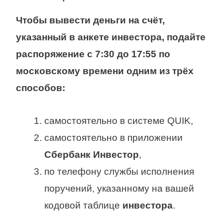
Чтобы
вывести деньги
на счёт,
указанный в анкете
инвестора
, подайте
распоряжение с 7:30 до 17:55 по
московскому времени одним из трёх
способов:
самостоятельно в системе QUIK,
самостоятельно в приложении
Сбербанк Инвестор
,
по телефону службы исполнения
поручений, указанному на вашей
кодовой таблице
инвестора
.