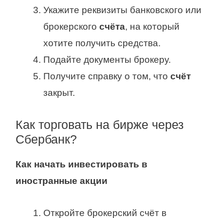
Укажите реквизиты банковского или
брокерского
счёта
, на который
хотите получить средства.
Подайте документы брокеру.
Получите справку о том, что
счёт
закрыт.
Как торговать на бирже через
Сбербанк?
Как начать инвестировать в
иностранные
акции
Откройте брокерский счёт в