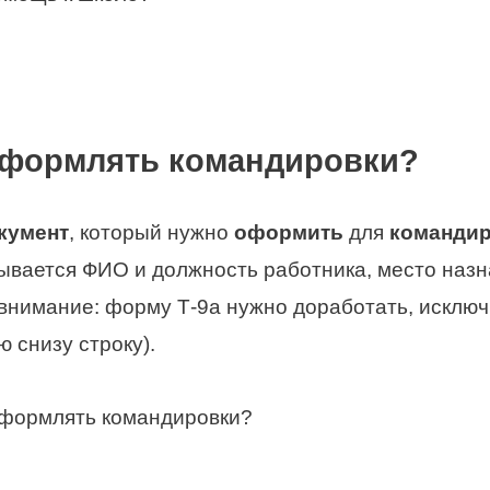
оформлять командировки?
кумент
, который нужно
оформить
для
команди
азывается ФИО и должность работника, место назн
 внимание: форму Т-9а нужно доработать, исключ
 снизу строку).
оформлять командировки?